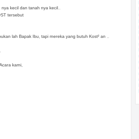
ya kecil dan tanah nya kecil..
OST tersebut
kan lah Bapak Ibu, tapi mereka yang butuh Kost² an ..
.
Acara kami,