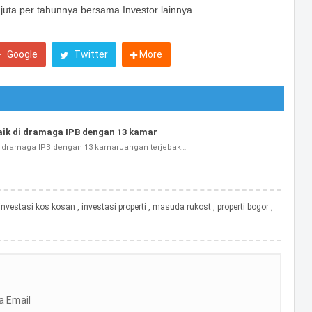
juta per tahunnya bersama Investor lainnya
Google
Twitter
More
ik di dramaga IPB dengan 13 kamar
i dramaga IPB dengan 13 kamarJangan terjebak…
investasi kos kosan
,
investasi properti
,
masuda rukost
,
properti bogor
,
a Email