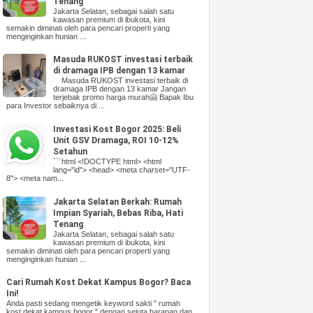
Tenang
Jakarta Selatan, sebagai salah satu
kawasan premium di ibukota, kini
semakin diminati oleh para pencari properti yang
menginginkan hunian ...
Masuda RUKOST investasi terbaik
di dramaga IPB dengan 13 kamar
Masuda RUKOST investasi terbaik di
dramaga IPB dengan 13 kamar Jangan
terjebak promo harga murah🤗 Bapak Ibu
para Investor sebaiknya di ...
Investasi Kost Bogor 2025: Beli
Unit GSV Dramaga, ROI 10-12%
Setahun
```html <!DOCTYPE html> <html
lang="id"> <head> <meta charset="UTF-
8"> <meta nam...
Jakarta Selatan Berkah: Rumah
Impian Syariah, Bebas Riba, Hati
Tenang
Jakarta Selatan, sebagai salah satu
kawasan premium di ibukota, kini
semakin diminati oleh para pencari properti yang
menginginkan hunian ...
Cari Rumah Kost Dekat Kampus Bogor? Baca
Ini!
Anda pasti sedang mengetik keyword sakti " rumah
kost dekat kampus bogor " dengan sejuta harapan dan