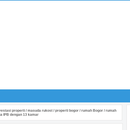
vestasi properti
/
masuda rukost
/
properti bogor
/
rumah Bogor
/
rumah
ga IPB dengan 13 kamar