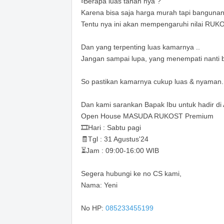
▫️Berapa luas tanah nya ?
Karena bisa saja harga murah tapi bangunan n
Tentu nya ini akan mempengaruhi nilai RUK
Dan yang terpenting luas kamarnya ..
Jangan sampai lupa, yang menempati nanti bu
So pastikan kamarnya cukup luas & nyaman.
Dan kami sarankan Bapak Ibu untuk hadir di 
Open House MASUDA RUKOST Premium
🎞️Hari : Sabtu pagi
🧾Tgl : 31 Agustus'24
⏳Jam : 09:00-16:00 WIB
Segera hubungi ke no CS kami,
Nama: Yeni
No HP:
085233455199