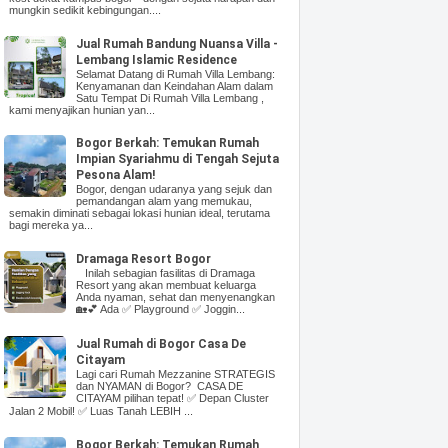
mungkin sedikit kebingungan....
Jual Rumah Bandung Nuansa Villa -
Lembang Islamic Residence
Selamat Datang di Rumah Villa Lembang:
Kenyamanan dan Keindahan Alam dalam
Satu Tempat Di Rumah Villa Lembang ,
kami menyajikan hunian yan...
Bogor Berkah: Temukan Rumah
Impian Syariahmu di Tengah Sejuta
Pesona Alam!
Bogor, dengan udaranya yang sejuk dan
pemandangan alam yang memukau,
semakin diminati sebagai lokasi hunian ideal, terutama
bagi mereka ya...
Dramaga Resort Bogor
Inilah sebagian fasilitas di Dramaga
Resort yang akan membuat keluarga
Anda nyaman, sehat dan menyenangkan
🏡💕 Ada ✅ Playground ✅ Joggin...
Jual Rumah di Bogor Casa De
Citayam
Lagi cari Rumah Mezzanine STRATEGIS
dan NYAMAN di Bogor? CASA DE
CITAYAM pilihan tepat! ✅ Depan Cluster
Jalan 2 Mobil! ✅ Luas Tanah LEBIH ...
Bogor Berkah: Temukan Rumah